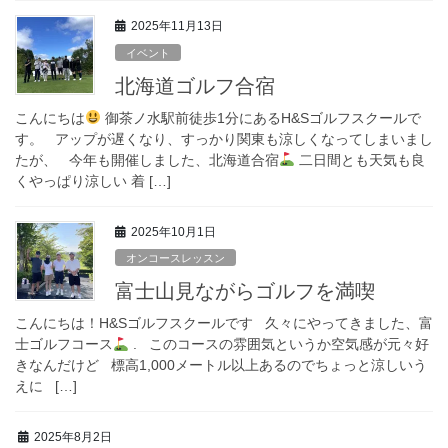
2025年11月13日
イベント
北海道ゴルフ合宿
こんにちは
御茶ノ水駅前徒歩1分にあるH&Sゴルフスクールで
す。 アップが遅くなり、すっかり関東も涼しくなってしまいまし
たが、 今年も開催しました、北海道合宿
二日間とも天気も良
くやっぱり涼しい 着 […]
2025年10月1日
オンコースレッスン
富士山見ながらゴルフを満喫
こんにちは！H&Sゴルフスクールです 久々にやってきました、富
士ゴルフコース
. このコースの雰囲気というか空気感が元々好
きなんだけど 標高1,000メートル以上あるのでちょっと涼しいう
えに […]
2025年8月2日