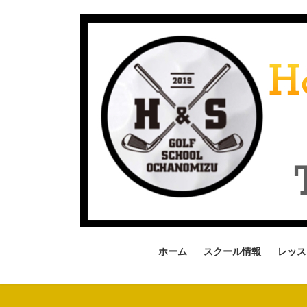
コ
ナ
ン
ビ
テ
ゲ
ン
ー
ツ
シ
へ
ョ
ス
ン
キ
に
ッ
移
プ
動
ホーム
スクール情報
レッス