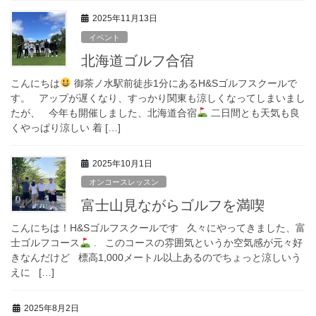
2025年11月13日
イベント
北海道ゴルフ合宿
こんにちは
御茶ノ水駅前徒歩1分にあるH&Sゴルフスクールで
す。 アップが遅くなり、すっかり関東も涼しくなってしまいまし
たが、 今年も開催しました、北海道合宿
二日間とも天気も良
くやっぱり涼しい 着 […]
2025年10月1日
オンコースレッスン
富士山見ながらゴルフを満喫
こんにちは！H&Sゴルフスクールです 久々にやってきました、富
士ゴルフコース
. このコースの雰囲気というか空気感が元々好
きなんだけど 標高1,000メートル以上あるのでちょっと涼しいう
えに […]
2025年8月2日