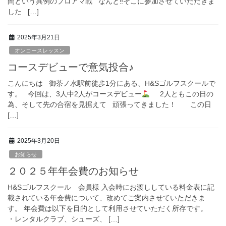
間という異例のプロアマ戦 なんと‼︎そこに参加させていただきま
した […]
2025年3月21日
オンコースレッスン
コースデビューで意気投合♪
こんにちは 御茶ノ水駅前徒歩1分にある、H&Sゴルフスクールで
す。 今回は、3人中2人がコースデビュー
2人ともこの日の
為、そして先の合宿を見据えて 頑張ってきました！ この日
[…]
2025年3月20日
お知らせ
２０２５年年会費のお知らせ
H&Sゴルフスクール 会員様 入会時にお渡ししている料金表に記
載されている年会費について、改めてご案内させていただきま
す。 年会費は以下を目的として利用させていただく所存です。
・レンタルクラブ、シューズ、 […]