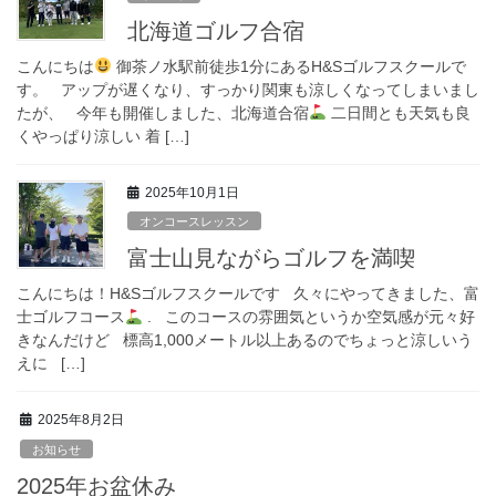
北海道ゴルフ合宿
こんにちは
御茶ノ水駅前徒歩1分にあるH&Sゴルフスクールで
す。 アップが遅くなり、すっかり関東も涼しくなってしまいまし
たが、 今年も開催しました、北海道合宿
二日間とも天気も良
くやっぱり涼しい 着 […]
2025年10月1日
オンコースレッスン
富士山見ながらゴルフを満喫
こんにちは！H&Sゴルフスクールです 久々にやってきました、富
士ゴルフコース
. このコースの雰囲気というか空気感が元々好
きなんだけど 標高1,000メートル以上あるのでちょっと涼しいう
えに […]
2025年8月2日
お知らせ
2025年お盆休み