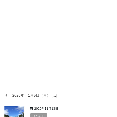
2026年5月23日
イベント
こんにちは! 御茶ノ水駅前徒歩1分にあるH&Sゴル
フスクールです ゴルフ合宿行ってきました☆
スイングやフォームを良くする事はもちろん大事
だけど ゴルフ場でスコアを出すために自分には
何が必要なのか […]
2025年12月24日
お知らせ
年末年始休業日のお知らせ
平素は格別のお引き立てを賜り、厚く御礼申し上げます。 誠に勝
手ながら、当スクールは、下記の期間を年末年始休業とさせてい
ただきます。 年末年始休業期間 2025年 12月28日（日）よ
り 2026年 1月5日（月） […]
2025年11月13日
イベント