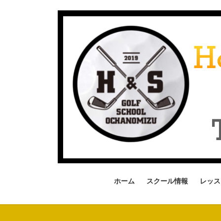
コ
ナ
ン
ビ
テ
ゲ
ン
ー
ツ
シ
へ
ョ
ス
ン
キ
に
ッ
移
プ
動
ホーム
スクール情報
レッス